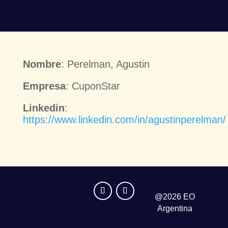
Nombre
: Perelman, Agustin
Empresa
: CuponStar
Linkedin
:
https://www.linkedin.com/in/agustinperelman/
@2026 EO
Argentina