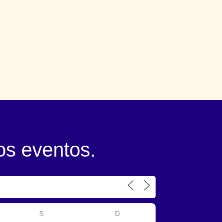
os eventos.
S
D