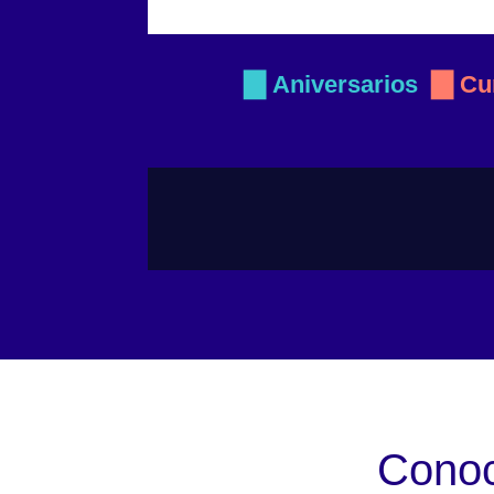
▇
▇
Aniversarios
Cu
Conoc