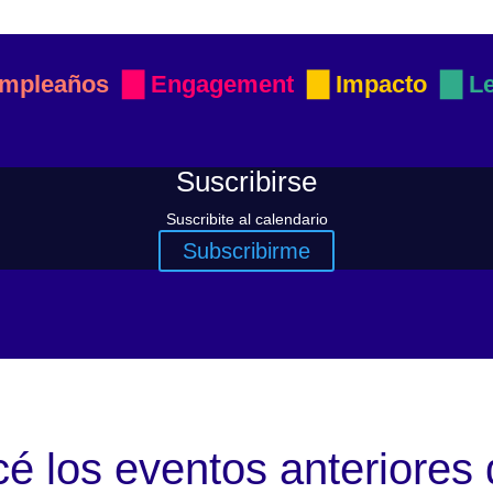
▇
▇
▇
mpleaños
Engagement
Impacto
L
Suscribirse
Suscribite al calendario
Subscribirme
é los eventos anteriores