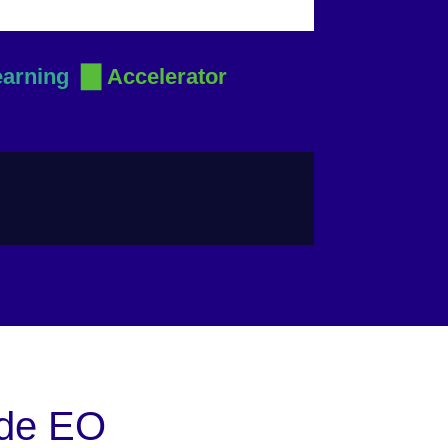
▇
earning
Accelerator
 de EO