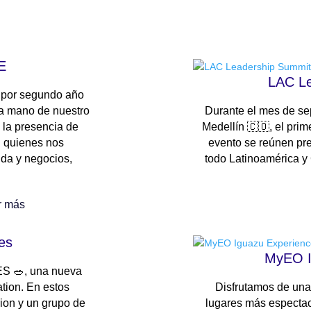
E
LAC Le
 por segundo año
a mano de nuestro
Durante el mes de sep
 la presencia de
Medellín 🇨🇴, el pri
n quienes nos
evento se reúnen pr
ida y negocios,
todo Latinoamérica y 
r más
es
MyEO I
 🥗, una nueva
ation. En estos
Disfrutamos de una
ion y un grupo de
lugares más espectac