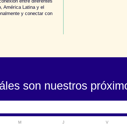
onexión entre diferentes
, América Latina y el
ionalmente y conectar con
les son nuestros próxim
M
J
V