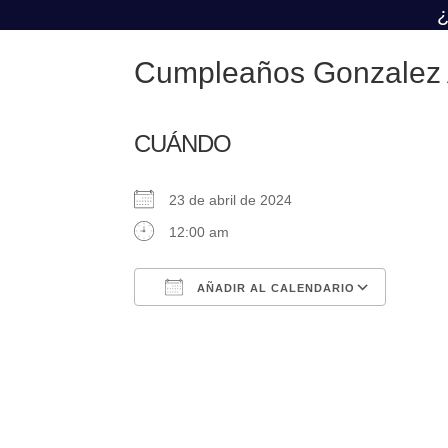
¿
Cumpleaños Gonzalez 
CUÁNDO
23 de abril de 2024
12:00 am
AÑADIR AL CALENDARIO
Descargar ICS
Google Calendar
iCalendar
Office 365
Outlook Live