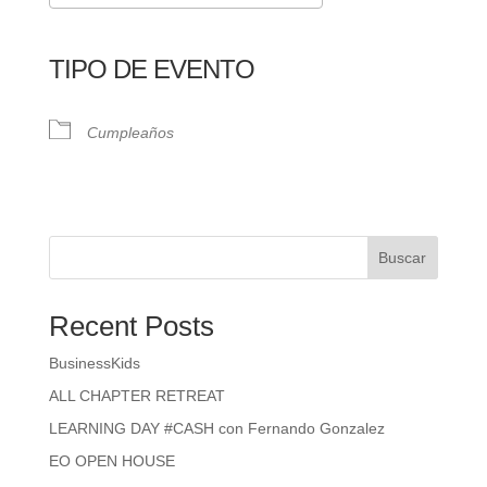
Descargar ICS
Google Calendar
iCalendar
Office 365
Outlook Live
TIPO DE EVENTO
Cumpleaños
Buscar
Recent Posts
BusinessKids
ALL CHAPTER RETREAT
LEARNING DAY #CASH con Fernando Gonzalez
EO OPEN HOUSE