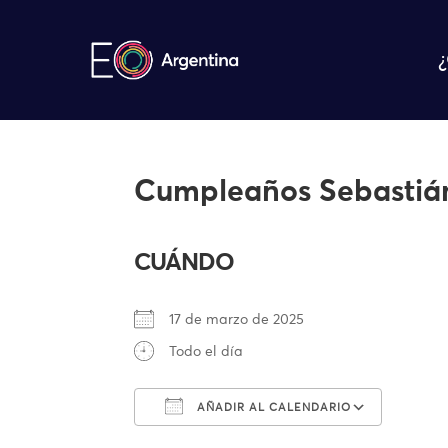
Cumpleaños Sebastiá
CUÁNDO
17 de marzo de 2025
Todo el día
AÑADIR AL CALENDARIO
Descargar ICS
Google Calendar
iCalendar
Office 365
Outlook Liv