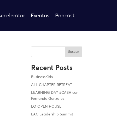
Accelerator
Eventos
Podcast
Buscar
Recent Posts
BusinessKids
ALL CHAPTER RETREAT
LEARNING DAY #CASH con
Fernando Gonzalez
EO OPEN HOUSE
LAC Leadership Summit