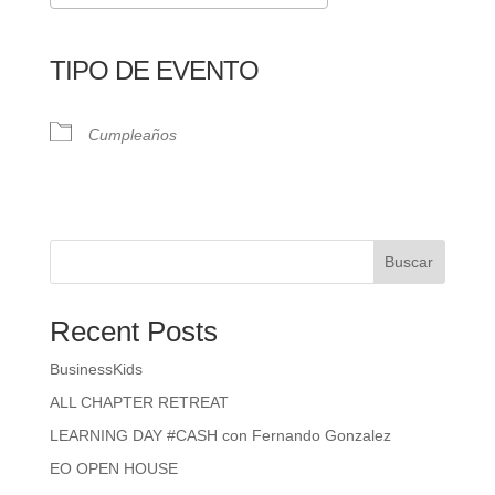
Descargar ICS
Google Calendar
iCalendar
Office 365
Outlook Live
TIPO DE EVENTO
Cumpleaños
Buscar
Recent Posts
BusinessKids
ALL CHAPTER RETREAT
LEARNING DAY #CASH con Fernando Gonzalez
EO OPEN HOUSE