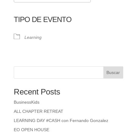
Descargar ICS
Google Calendar
iCalendar
Office 365
Outlook Live
TIPO DE EVENTO
Learning
Buscar
Recent Posts
BusinessKids
ALL CHAPTER RETREAT
LEARNING DAY #CASH con Fernando Gonzalez
EO OPEN HOUSE