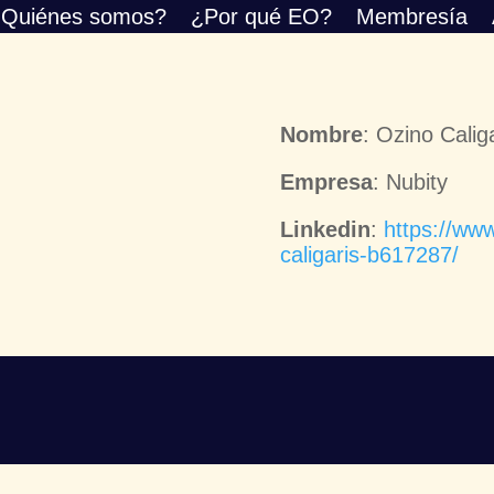
Quiénes somos?
¿Por qué EO?
Membresía
Nombre
: Ozino Calig
Empresa
: Nubity
Linkedin
:
https://www
caligaris-b617287/