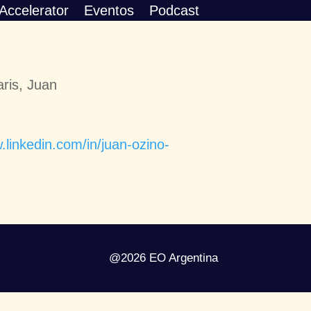
Accelerator
Eventos
Podcast
aris, Juan
.linkedin.com/in/juan-ozino-
@2026 EO Argentina