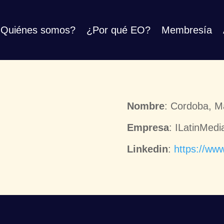
Quiénes somos?
¿Por qué EO?
Membresía
Nombre
: Cordoba, M
Empresa
: ILatinMedi
Linkedin
:
https://ww