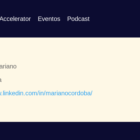
Accelerator
Eventos
Podcast
ariano
a
w.linkedin.com/in/marianocordoba/