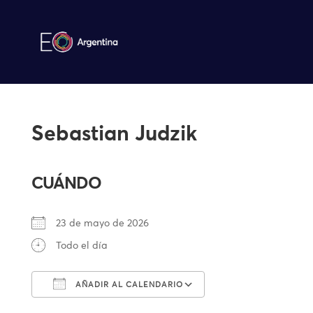
Sebastian Judzik
CUÁNDO
23 de mayo de 2026
Todo el día
AÑADIR AL CALENDARIO
Descargar ICS
Google Calendar
iCalendar
Office 365
Outlook Live